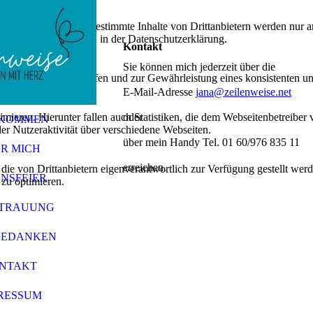
lebnis zu bieten. Bestimmte Inhalte von Drittanbietern werden nur ang
e Informationen hierzu in der Datenschutzerklärung.
Kontakt
Sie können mich jederzeit über die
utz vor Hackerangriffen und zur Gewährleistung eines konsistenten un
E-Mail-Adresse
jana@zeilenweise.net
ieren. Hierunter fallen auch Statistiken, die dem Webseitenbetreiber v
oder
LKOMMEN
r Nutzeraktivität über verschiedene Webseiten.
über mein Handy Tel. 01 60/976 835 11
R MICH
erreichen.
 die von Drittanbietern eigenverantwortlich zur Verfügung gestellt wer
NSFEIER
 zu optimieren.
 TRAUUNG
GEDANKEN
NTAKT
RESSUM